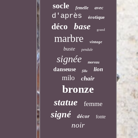
socle
avec
femelle
d'après
érotique
base
déco
grand
marbre
vintage
buste
pendule
signée
moreau
danseuse
lion
fille
milo
chair
bronze
statue
femme
signé
décor
fonte
noir