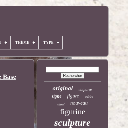
N
THÈME
TYPE
e Base
original
chiparus
figure
signe
solde
nouveau
cheval
figurine
sculpture