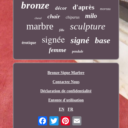
bronze
d'après
décor
moreau
milo
chair
chiparus
cheval
marbre
sculpture
fille
signée
signé
base
érotique
femme
pendule
Bronze Signe Marbre
Contactez Nous
Déclaration de confidentialité
Entente d'utilisation
EN
FR