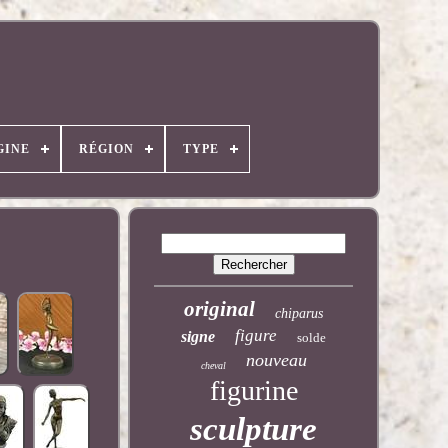
GINE
RÉGION
TYPE
original
chiparus
figure
signe
solde
nouveau
cheval
figurine
sculpture