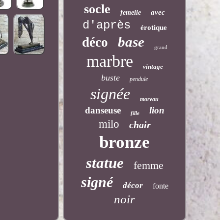
socle
avec
femelle
d'après
érotique
base
déco
grand
marbre
vintage
buste
pendule
signée
moreau
danseuse
lion
fille
milo
chair
bronze
statue
femme
signé
décor
fonte
noir