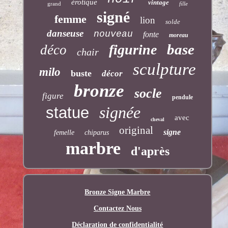
érotique
vintage
grand
fille
signé
femme
lion
solde
danseuse
nouveau
fonte
moreau
base
figurine
déco
chair
sculpture
milo
buste
décor
bronze
socle
figure
pendule
signée
statue
avec
cheval
original
signe
femelle
chiparus
marbre
d'après
Bronze Signe Marbre
Contactez Nous
Déclaration de confidentialité