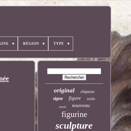
GINE
RÉGION
TYPE
née
original
chiparus
figure
signe
solde
nouveau
cheval
figurine
sculpture