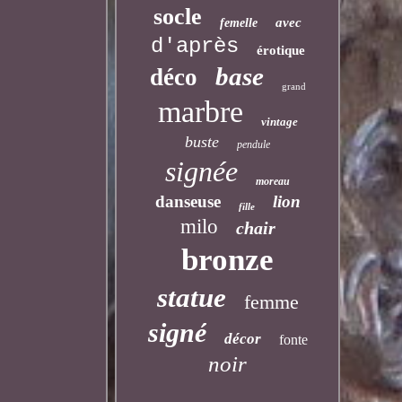
socle
avec
femelle
d'après
érotique
base
déco
grand
marbre
vintage
buste
pendule
signée
moreau
danseuse
lion
fille
milo
chair
bronze
statue
femme
signé
décor
fonte
noir