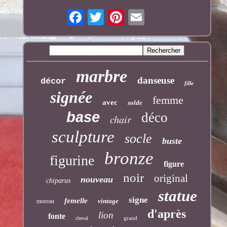
marbre
danseuse
décor
fille
signée
femme
avec
solde
base
déco
chair
sculpture
socle
buste
bronze
figurine
figure
noir
original
nouveau
chiparus
statue
signe
femelle
vintage
moreau
d'après
lion
fonte
grand
cheval