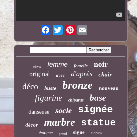
noir
femme
femelle
cheval
d'après
original
chair
avec
bronze
déco
buste
nouveau
base
figurine
chiparus
signée
socle
danseuse
marbre
statue
décor
signe
érotique
moreau
grand