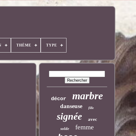
N
THÈME
TYPE
marbre
décor
danseuse
fille
signée
avec
femme
solde