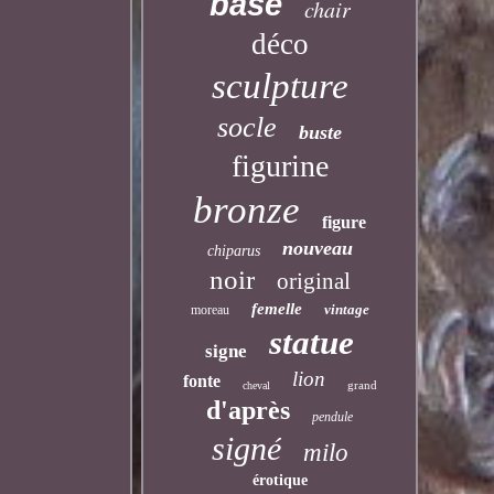
base
chair
déco
sculpture
socle
buste
figurine
bronze
figure
nouveau
chiparus
noir
original
femelle
vintage
moreau
statue
signe
lion
fonte
grand
cheval
d'après
pendule
signé
milo
érotique