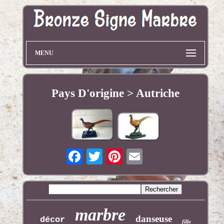
MENU
Pays D'origine > Autriche
marbre
danseuse
décor
fille