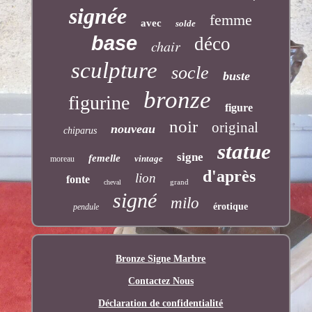
signée
femme
avec
solde
base
déco
chair
sculpture
socle
buste
bronze
figurine
figure
noir
original
nouveau
chiparus
statue
signe
femelle
vintage
moreau
d'après
lion
fonte
grand
cheval
signé
milo
érotique
pendule
Bronze Signe Marbre
Contactez Nous
Déclaration de confidentialité