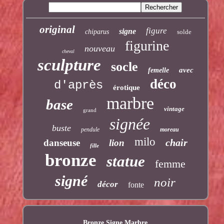
original
figure
signe
chiparus
solde
figurine
nouveau
cheval
sculpture
socle
avec
femelle
déco
d'après
érotique
marbre
base
vintage
grand
signée
buste
pendule
moreau
milo
chair
danseuse
lion
fille
bronze
statue
femme
signé
noir
décor
fonte
Bronze Signe Marbre