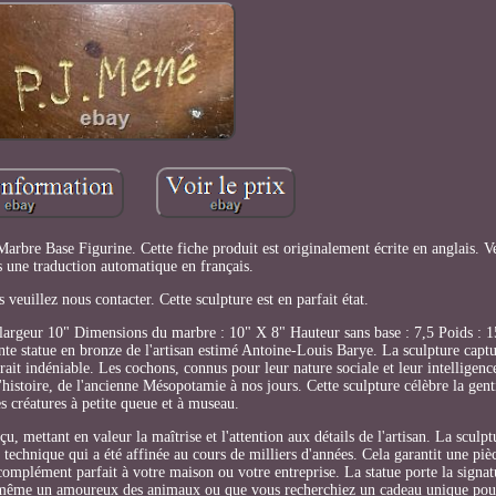
e Base Figurine. Cette fiche produit est originalement écrite en anglais. Veu
s une traduction automatique en français.
 veuillez nous contacter. Cette sculpture est en parfait état.
largeur 10" Dimensions du marbre : 10" X 8" Hauteur sans base : 7,5 Poids : 15
ante statue en bronze de l'artisan estimé Antoine-Louis Barye. La sculpture captu
rait indéniable. Les cochons, connus pour leur nature sociale et leur intelligen
'histoire, de l'ancienne Mésopotamie à nos jours. Cette sculpture célèbre la gent
es créatures à petite queue et à museau.
 mettant en valeur la maîtrise et l'attention aux détails de l'artisan. La sculpt
 technique qui a été affinée au cours de milliers d'années. Cela garantit une p
un complément parfait à votre maison ou votre entreprise. La statue porte la sign
s-même un amoureux des animaux ou que vous recherchiez un cadeau unique pou