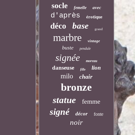
socle
avec
femelle
d'après
érotique
base
déco
grand
marbre
vintage
buste
pendule
signée
moreau
danseuse
lion
fille
milo
chair
bronze
statue
femme
signé
décor
fonte
noir