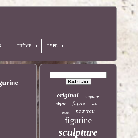
N
THÈME
TYPE
gurine
original
chiparus
figure
signe
solde
nouveau
cheval
figurine
sculpture