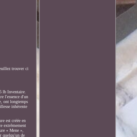
illez trouver ci
 lb Inventaire.
re l'essence d'un
ce, ont longtemps
illesse inhérente
ure est créée en
ièce extrêmement
ature « Mene »,
r quelqu'un de