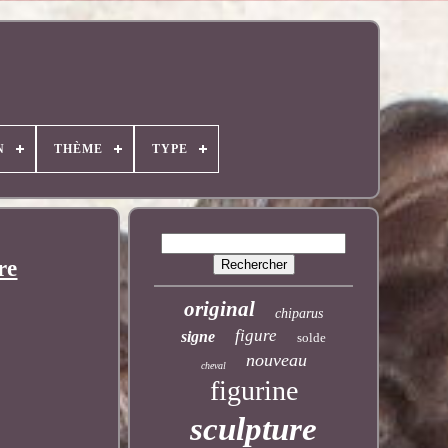
N
THÈME
TYPE
re
original
chiparus
figure
signe
solde
nouveau
cheval
figurine
sculpture