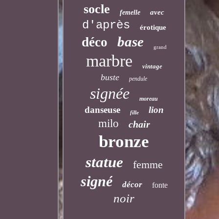
socle
avec
femelle
d'après
érotique
base
déco
grand
marbre
vintage
buste
pendule
signée
moreau
danseuse
lion
fille
milo
chair
bronze
statue
femme
signé
décor
fonte
noir