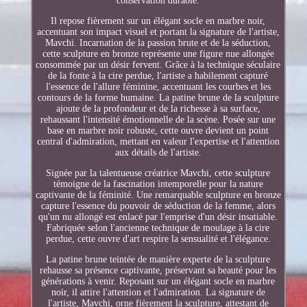
conservation durable.
Il repose fièrement sur un élégant socle en marbre noir,
accentuant son impact visuel et portant la signature de l'artiste,
Mavchi. Incarnation de la passion brute et de la séduction,
cette sculpture en bronze représente une figure nue allongée
consommée par un désir fervent. Grâce à la technique séculaire
de la fonte à la cire perdue, l'artiste a habilement capturé
l'essence de l'allure féminine, accentuant les courbes et les
contours de la forme humaine. La patine brune de la sculpture
ajoute de la profondeur et de la richesse à sa surface,
rehaussant l'intensité émotionnelle de la scène. Posée sur une
base en marbre noir robuste, cette ouvre devient un point
central d'admiration, mettant en valeur l'expertise et l'attention
aux détails de l'artiste.
Signée par la talentueuse créatrice Mavchi, cette sculpture
témoigne de la fascination intemporelle pour la nature
captivante de la féminité. Une remarquable sculpture en bronze
capture l'essence du pouvoir de séduction de la femme, alors
qu'un nu allongé est enlacé par l'emprise d'un désir insatiable.
Fabriquée selon l'ancienne technique de moulage à la cire
perdue, cette ouvre d'art respire la sensualité et l'élégance.
La patine brune teintée de manière experte de la sculpture
rehausse sa présence captivante, préservant sa beauté pour les
générations à venir. Reposant sur un élégant socle en marbre
noir, il attire l'attention et l'admiration. La signature de
l'artiste, Mavchi, orne fièrement la sculpture, attestant de