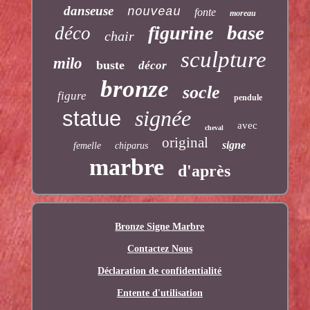
danseuse
nouveau
fonte
moreau
base
figurine
déco
chair
sculpture
milo
buste
décor
bronze
socle
figure
pendule
signée
statue
avec
cheval
original
signe
femelle
chiparus
marbre
d'après
Bronze Signe Marbre
Contactez Nous
Déclaration de confidentialité
Entente d'utilisation