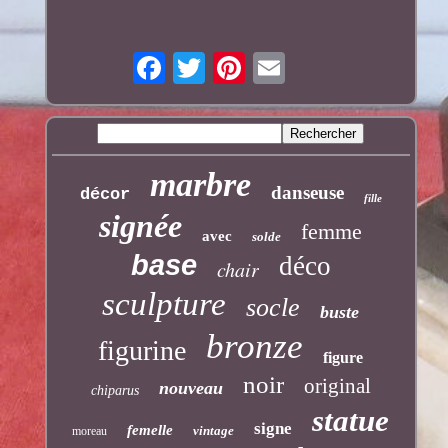
marbre
danseuse
décor
fille
signée
femme
avec
solde
base
déco
chair
sculpture
socle
buste
bronze
figurine
figure
noir
original
nouveau
chiparus
statue
signe
femelle
vintage
moreau