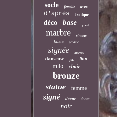
socle
avec
femelle
d'après
érotique
base
déco
grand
marbre
vintage
buste
pendule
signée
moreau
danseuse
lion
fille
milo
chair
bronze
statue
femme
signé
décor
fonte
noir