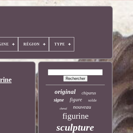
GINE
RÉGION
TYPE
rine
original
chiparus
figure
signe
solde
nouveau
cheval
figurine
sculpture