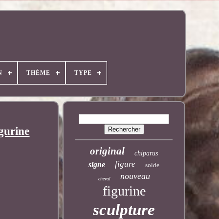
N
THÈME
TYPE
gurine
original
chiparus
figure
signe
solde
nouveau
cheval
figurine
sculpture