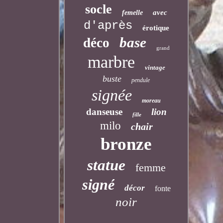
socle
avec
femelle
d'après
érotique
base
déco
grand
marbre
vintage
buste
pendule
signée
moreau
danseuse
lion
fille
milo
chair
bronze
statue
femme
signé
décor
fonte
noir