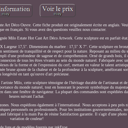
 Art Déco Ouvre. Cette fiche produit est originalement écrite en anglais. Veui
ue en français. Si vous avez des questions veuillez nous contacter.
gnée Milo Estate Hot Cast Art Déco Artwork. Cette sculpture est en parfait état
X Largeur 17,5". Dimensions du marbre : 17,5" X 7". Cette sculpture en bronz
 sentiment de tranquillité et de respect pour la nature. Reposant au milieu du so
mpli d'une profondeur de sagesse et de compréhension. Orné de grands bois, il
rconnexion de tous les êtres vivants au sein du monde naturel. Fabriquée avec un
lexes de la forme et de l'expression du cerf, mettant en valeur le talent artisti
ée brune ajoute de la chaleur et de la profondeur à la sculpture, améliorant son 
a longévité en tant qu'ouvre d'art précieuse.
'artiste Milo, cette sculpture témoigne de l'héritage durable de l'artisanat et de l
'importance du monde naturel, tout en honorant le pouvoir symbolique du majestu
 lien dans une fenêtre de navigateur. La plupart des commandes sont expédiées da
heures suivant l'achat.
s zones. Nous expédions également à l'international. Nous acceptons à peu près n
ques personnels ou professionnels. Pour les institutions gouvernementales, no
abriqué à la main Pas de résine Satisfaction garantie. Il s'agit d'une photo 
variation de couleur!
de liste et de modèles fournis par inkFrog.