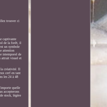
llez trouver ci
.
e captivante
l de la forêt, il
 est un symbole
e attention
que intemporel de
attrait visuel et
a créativité. Il
eux cerf en tant
ns les 24 à 48
'importe quelle
us accepterons
de stock, légère