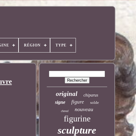
GINE
RÉGION
TYPE
uvre
original
chiparus
figure
signe
solde
nouveau
cheval
figurine
sculpture