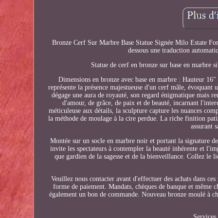
Bronze Cerf Sur Marbre Base Statue Signée Milo Estate Fonte
dessous une traduction automatiq
Statue de cerf en bronze sur base en marbre si
Dimensions en bronze avec base en marbre : Hauteur 16" 
représente la présence majestueuse d'un cerf mâle, évoquant un
dégage une aura de royauté, son regard énigmatique mais re
d'amour, de grâce, de paix et de beauté, incarnant l'inte
méticuleuse aux détails, la sculpture capture les nuances comp
la méthode de moulage à la cire perdue. La riche finition patin
assurant s
Montée sur un socle en marbre noir et portant la signature de l
invite les spectateurs à contempler la beauté inhérente et l
que gardien de la sagesse et de la bienveillance. Collez le
Veuillez nous contacter avant d'effectuer des achats dans ce
forme de paiement. Mandats, chèques de banque et même chè
également un bon de commande. Nouveau bronze moulé à chaud f
Services 