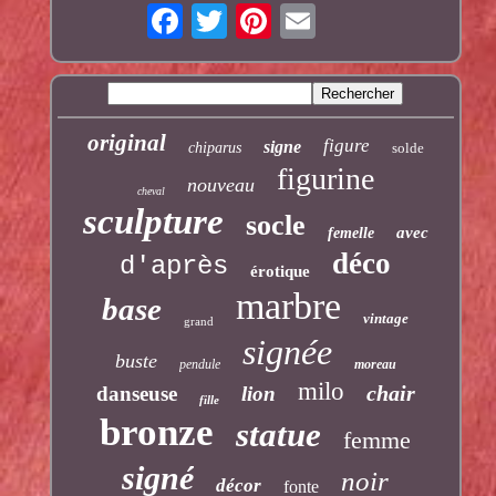
original
figure
signe
chiparus
solde
figurine
nouveau
cheval
sculpture
socle
avec
femelle
déco
d'après
érotique
marbre
base
vintage
grand
signée
buste
pendule
moreau
milo
chair
danseuse
lion
fille
bronze
statue
femme
signé
noir
décor
fonte