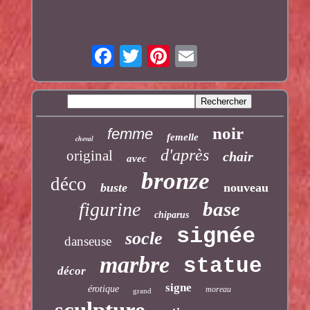
noir
femme
femelle
cheval
d'après
original
chair
avec
bronze
déco
buste
nouveau
base
figurine
chiparus
signée
socle
danseuse
marbre
statue
décor
signe
érotique
moreau
grand