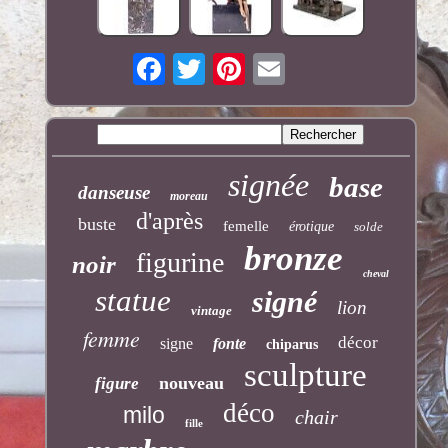
signée
base
danseuse
moreau
d'après
buste
femelle
érotique
solde
bronze
figurine
noir
cheval
statue
signé
lion
vintage
femme
décor
signe
fonte
chiparus
sculpture
nouveau
figure
déco
milo
chair
fille