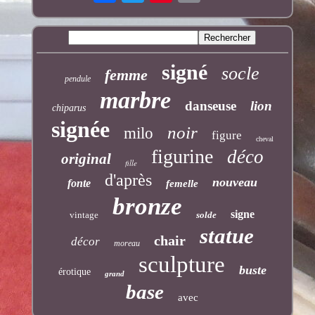
signé
socle
femme
pendule
marbre
danseuse
lion
chiparus
signée
noir
milo
figure
cheval
figurine
déco
original
fille
d'après
nouveau
fonte
femelle
bronze
signe
vintage
solde
statue
chair
décor
moreau
sculpture
buste
érotique
grand
base
avec