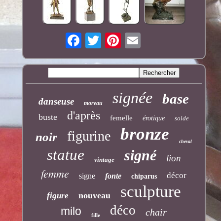
signée
base
danseuse
moreau
d'après
buste
femelle
érotique
solde
bronze
figurine
noir
cheval
statue
signé
lion
vintage
femme
décor
signe
fonte
chiparus
sculpture
nouveau
figure
déco
milo
chair
fille