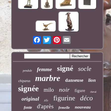
signé
socle
femme
pendule
marbre
danseuse
lion
chiparus
signée
noir
milo
figure
cheval
figurine
déco
original
fille
d'après
nouveau
fonte
femelle