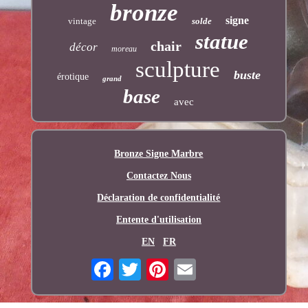
bronze
signe
vintage
solde
statue
chair
décor
moreau
sculpture
buste
érotique
grand
base
avec
Bronze Signe Marbre
Contactez Nous
Déclaration de confidentialité
Entente d'utilisation
EN
FR