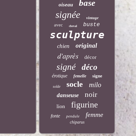
base
oiseau
signée
vintage
buste
avec
cheval
sculpture
original
chien
d'après
décor
signé
déco
érotique
signe
femelle
socle
milo
solde
noir
danseuse
figurine
lion
femme
fonte
pendule
chiparus