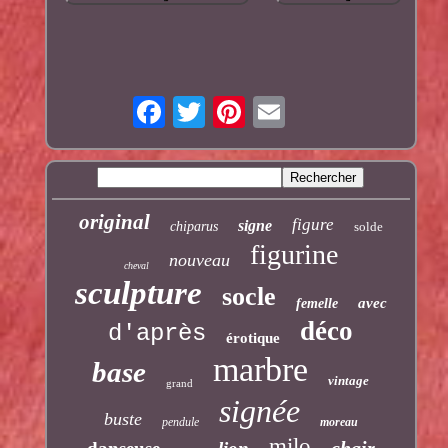
original
figure
signe
chiparus
solde
figurine
nouveau
cheval
sculpture
socle
avec
femelle
déco
d'après
érotique
marbre
base
vintage
grand
signée
buste
pendule
moreau
milo
chair