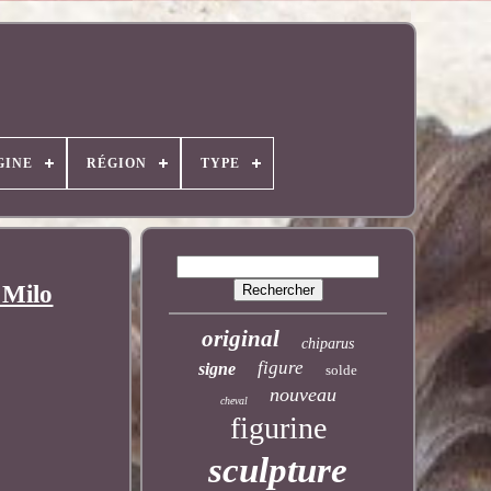
GINE
RÉGION
TYPE
 Milo
original
chiparus
figure
signe
solde
nouveau
cheval
figurine
sculpture