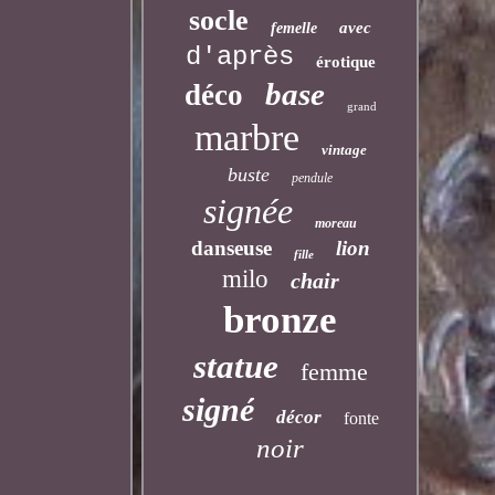
socle
avec
femelle
d'après
érotique
base
déco
grand
marbre
vintage
buste
pendule
signée
moreau
danseuse
lion
fille
milo
chair
bronze
statue
femme
signé
décor
fonte
noir