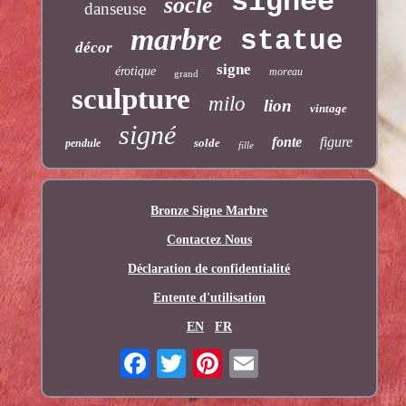
signée
socle
danseuse
marbre
statue
décor
signe
érotique
moreau
grand
sculpture
milo
lion
vintage
signé
fonte
figure
solde
pendule
fille
Bronze Signe Marbre
Contactez Nous
Déclaration de confidentialité
Entente d'utilisation
EN
FR