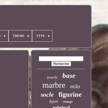
N
THÈME
TYPE
base
femelle
marbre
milo
figurine
socle
figure
vintage
original