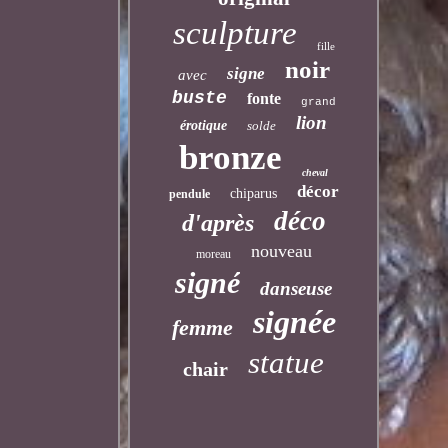
sculpture
fille
noir
signe
avec
buste
fonte
grand
lion
érotique
solde
bronze
cheval
décor
chiparus
pendule
déco
d'après
nouveau
moreau
signé
danseuse
signée
femme
statue
chair