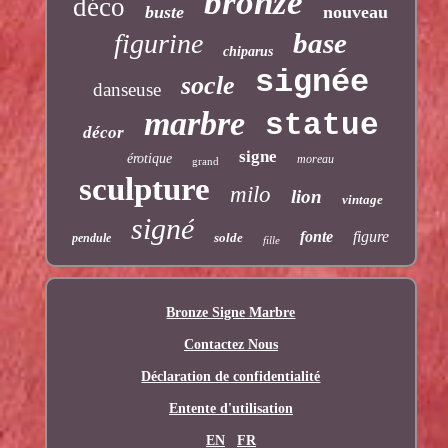
bronze
déco
buste
nouveau
base
figurine
chiparus
signée
socle
danseuse
marbre
statue
décor
signe
érotique
moreau
grand
sculpture
milo
lion
vintage
signé
fonte
figure
solde
pendule
fille
Bronze Signe Marbre
Contactez Nous
Déclaration de confidentialité
Entente d'utilisation
EN
FR