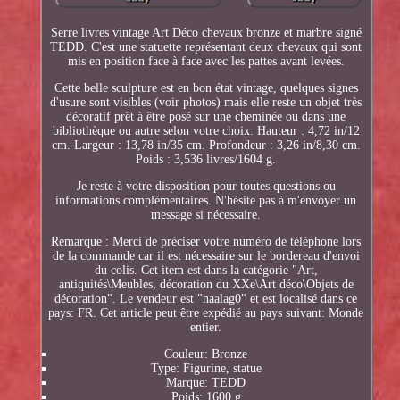
Serre livres vintage Art Déco chevaux bronze et marbre signé
TEDD. C'est une statuette représentant deux chevaux qui sont
mis en position face à face avec les pattes avant levées.
Cette belle sculpture est en bon état vintage, quelques signes
d'usure sont visibles (voir photos) mais elle reste un objet très
décoratif prêt à être posé sur une cheminée ou dans une
bibliothèque ou autre selon votre choix. Hauteur : 4,72 in/12
cm. Largeur : 13,78 in/35 cm. Profondeur : 3,26 in/8,30 cm.
Poids : 3,536 livres/1604 g.
Je reste à votre disposition pour toutes questions ou
informations complémentaires. N'hésite pas à m'envoyer un
message si nécessaire.
Remarque : Merci de préciser votre numéro de téléphone lors
de la commande car il est nécessaire sur le bordereau d'envoi
du colis. Cet item est dans la catégorie "Art,
antiquités\Meubles, décoration du XXe\Art déco\Objets de
décoration". Le vendeur est "naalag0" et est localisé dans ce
pays: FR. Cet article peut être expédié au pays suivant: Monde
entier.
Couleur: Bronze
Type: Figurine, statue
Marque: TEDD
Poids: 1600 g