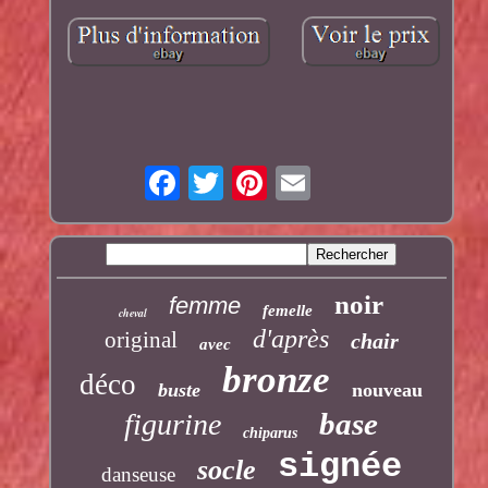
noir
femme
femelle
cheval
d'après
original
chair
avec
bronze
déco
buste
nouveau
base
figurine
chiparus
signée
socle
danseuse