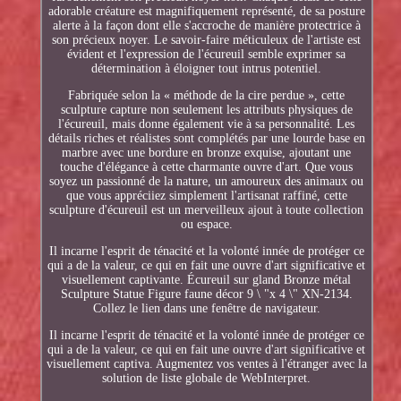
adorable créature est magnifiquement représenté, de sa posture
alerte à la façon dont elle s'accroche de manière protectrice à
son précieux noyer. Le savoir-faire méticuleux de l'artiste est
évident et l'expression de l'écureuil semble exprimer sa
détermination à éloigner tout intrus potentiel.
Fabriquée selon la « méthode de la cire perdue », cette
sculpture capture non seulement les attributs physiques de
l'écureuil, mais donne également vie à sa personnalité. Les
détails riches et réalistes sont complétés par une lourde base en
marbre avec une bordure en bronze exquise, ajoutant une
touche d'élégance à cette charmante ouvre d'art. Que vous
soyez un passionné de la nature, un amoureux des animaux ou
que vous appréciiez simplement l'artisanat raffiné, cette
sculpture d'écureuil est un merveilleux ajout à toute collection
ou espace.
Il incarne l'esprit de ténacité et la volonté innée de protéger ce
qui a de la valeur, ce qui en fait une ouvre d'art significative et
visuellement captivante. Écureuil sur gland Bronze métal
Sculpture Statue Figure faune décor 9 \ "x 4 \" XN-2134.
Collez le lien dans une fenêtre de navigateur.
Il incarne l'esprit de ténacité et la volonté innée de protéger ce
qui a de la valeur, ce qui en fait une ouvre d'art significative et
visuellement captiva. Augmentez vos ventes à l'étranger avec la
solution de liste globale de WebInterpret.