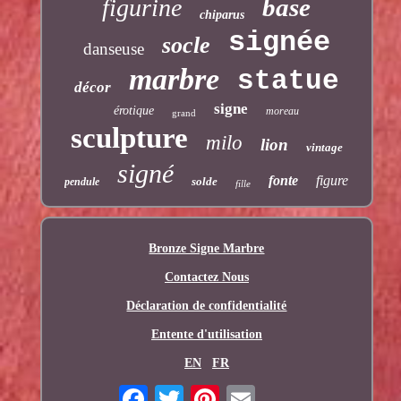
base
figurine
chiparus
signée
socle
danseuse
marbre
statue
décor
signe
érotique
moreau
grand
sculpture
milo
lion
vintage
signé
fonte
figure
solde
pendule
fille
Bronze Signe Marbre
Contactez Nous
Déclaration de confidentialité
Entente d'utilisation
EN
FR