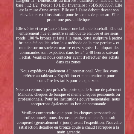
Largeur 11" Dimensions du marbre : diamètre 5" Hauteur sans
base : 12 1/2" Poids : 10 LBS Inventaire : 75DS1883957. Elle
est la muse d'une artiste. Elle est à l'aise debout devant son
chevalet et est l'inspiration pour les coups de pinceau. Elle
prend une pose athlétique.
Elle s'étire et se prépare à lancer une balle de baseball. Elle est
entièrement nue et montre sa silhouette élancée et ses seins
ronds. 100 % bronze et faite à la main, cette sculpture à patine
brune a été coulée selon la « méthode de la cire perdue » et
montée sur un socle en marbre et est signée. La plupart des
commandes sont expédiées dans les 24 à 48 heures suivant
l'achat. Veuillez nous contacter avant d'effectuer des achats
dans ces zones.
Nous expédions également à l'international. Veuillez vous
référer au tableau « Expédition et manutention » pour
connaître les tarifs pour chaque zone.
Nous acceptons à peu près n'importe quelle forme de paiement.
Mandats, chèques de banque et même chèques personnels ou
professionnels. Pour les institutions gouvernementales, nous
accepterons également un bon de commande.
Veuillez comprendre que pour les chèques personnels ou
professionnels, nous devons attendre que le chèque soit
compensé (généralement 7 jours) avant l'expédition. Nouvelle
satisfaction détaillée en bronze coulé à chaud fabriquée à la
main garantie.