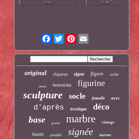
original
figure
signe
chiparus
solde
figurine
nouveau
cheval
sculpture
socle
avec
femelle
déco
d'après
érotique
marbre
base
vintage
grand
signée
buste
pendule
moreau