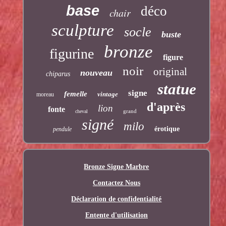
base
déco
chair
sculpture
socle
buste
bronze
figurine
figure
noir
original
nouveau
chiparus
statue
signe
femelle
vintage
moreau
d'après
lion
fonte
grand
cheval
signé
milo
érotique
pendule
Bronze Signe Marbre
Contactez Nous
Déclaration de confidentialité
Entente d'utilisation