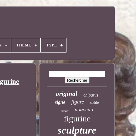
N
THÈME
TYPE
gurine
original
chiparus
figure
signe
solde
nouveau
cheval
figurine
sculpture