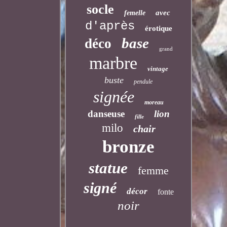
socle
avec
femelle
d'après
érotique
base
déco
grand
marbre
vintage
buste
pendule
signée
moreau
danseuse
lion
fille
milo
chair
bronze
statue
femme
signé
décor
fonte
noir