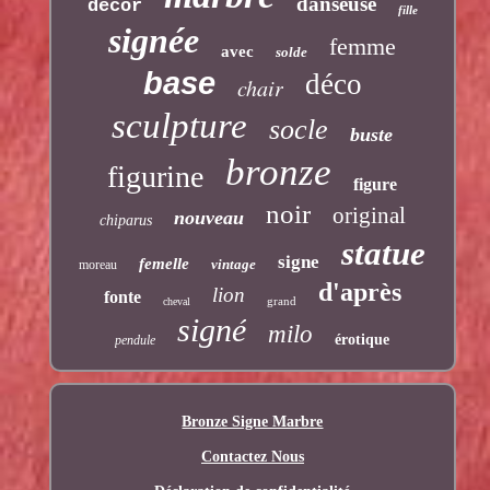
danseuse
décor
fille
signée
femme
avec
solde
base
déco
chair
sculpture
socle
buste
bronze
figurine
figure
noir
original
nouveau
chiparus
statue
signe
femelle
vintage
moreau
d'après
lion
fonte
grand
cheval
signé
milo
érotique
pendule
Bronze Signe Marbre
Contactez Nous