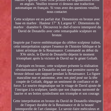
en anglais. Veuillez trouver ci dessous une traduction
automatique en français. Si vous avez des questions veuillez
nous contacter.
Cette sculpture est en parfait état. Dimensions en bronze avec
base en marbre : Hauteur 17" X Largeur 6". Dimensions du
marbre : diamètre 6. Découvrez le chef-d'ouvre intemporel du
David de Donatello avec cette remarquable sculpture en
bronze.
Inspirée par l'ouvre emblématique du célèbre sculpteur italien,
cette interprétation capture l'essence de l'histoire biblique et le
talent artistique de la Renaissance. Commandé au début du
XVe siècle, le David de Donatello dépeint le moment
triomphant après la victoire de David sur le géant Goliath.
Fabriquée en bronze, cette sculpture présente la réalisation
révolutionnaire de Donatello en tant que première ouvre de
bronze debout sans support pendant la Renaissance. La figure
masculine nue et autonome, avec son pied posé sur la tête
coupée de Goliath, dégage un sentiment de confiance et de
force. Le sourire énigmatique sur le visage de David ajoute de
l'intrigue à la sculpture, tandis que son chapeau surmonté de
laurier et ses bottes symbolisent son triomphe et son courage.
Cette interprétation en bronze du David de Donatello témoigne
de l'impact durable de la Renaissance et de la beauté
intemporelle de l'art classique. Le savoir-faire méticuleux et