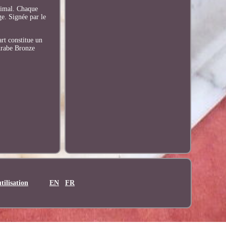
animal. Chaque
ge. Signée par le
art constitue un
 Arabe Bronze
tilisation
EN
FR