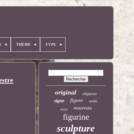
N
THÈME
TYPE
estre
original
chiparus
figure
signe
solde
nouveau
cheval
figurine
sculpture