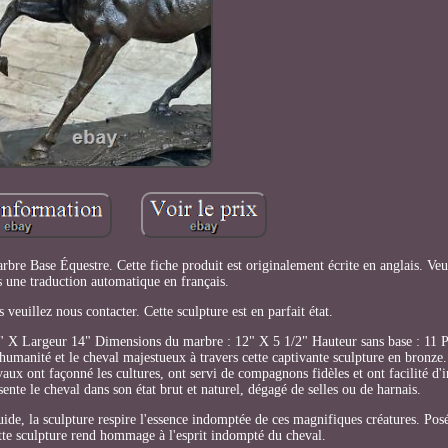
re Base Équestre. Cette fiche produit est originalement écrite en anglais. Veui
s une traduction automatique en français.
 veuillez nous contacter. Cette sculpture est en parfait état.
" X Largeur 14" Dimensions du marbre : 12" X 5 1/2" Hauteur sans base : 11 P
umanité et le cheval majestueux à travers cette captivante sculpture en bronze.
vaux ont façonné les cultures, ont servi de compagnons fidèles et ont facilité d
ésente le cheval dans son état brut et naturel, dégagé de selles ou de harnais.
uide, la sculpture respire l'essence indomptée de ces magnifiques créatures. Pos
ette sculpture rend hommage à l'esprit indompté du cheval.