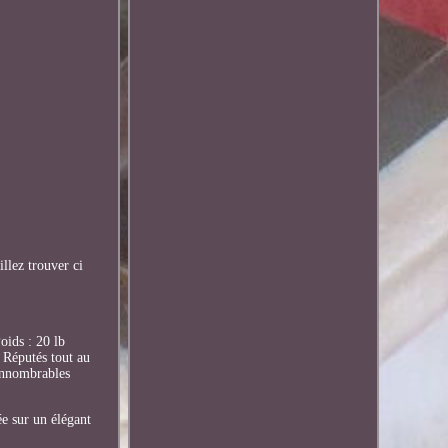
llez trouver ci
oids : 20 lb
 Réputés tout au
'innombrables
ée sur un élégant