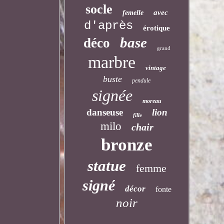
socle
avec
femelle
d'après
érotique
base
déco
grand
marbre
vintage
buste
pendule
signée
moreau
danseuse
lion
fille
milo
chair
bronze
statue
femme
signé
décor
fonte
noir